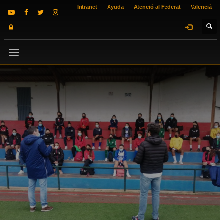
Intranet
Ayuda
Atenció al Federat
Valencià