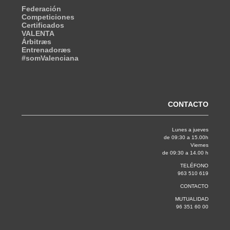
Federación
Competiciones
Certificados
VALENTA
Árbitræs
Entrenadoræs
#somValenciana
CONTACTO
Lunes a jueves
de 09:30 a 15.00h
Viernes
de 09:30 a 14.00 h
TELÉFONO
963 510 619
CONTACTO
MUTUALIDAD
96 351 60 00