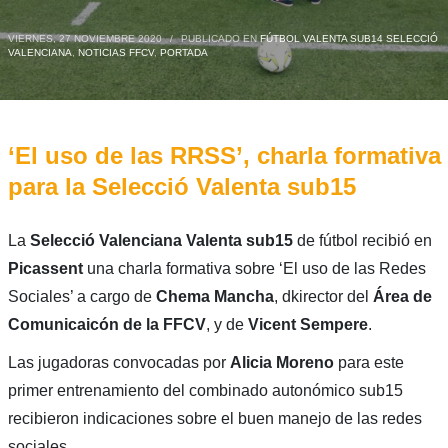
VIERNES, 27 NOVIEMBRE 2020
/
PUBLICADO EN
FÚTBOL VALENTA SUB14 SELECCIÓ
VALENCIANA
,
NOTICIAS FFCV
,
PORTADA
‘El uso de las RRSS’, charla formativa
para la Selecció Valenta sub15
La
Selecció Valenciana Valenta sub15
de fútbol recibió en
Picassent
una charla formativa sobre ‘El uso de las Redes
Sociales’ a cargo de
Chema Mancha
, dkirector del
Área de
Comunicaicón de la FFCV
, y de
Vicent Sempere
.
Las jugadoras convocadas por
Alicia Moreno
para este
primer entrenamiento del combinado autonómico sub15
recibieron indicaciones sobre el buen manejo de las redes
sociales.