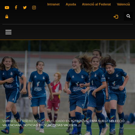
Intranet
Ayuda
Atenció al Federat
Valencià
VIERNES, 17 ENERO 2020
/
PUBLICADO EN
FÚTBOL VALENTA SUB12 SELECCIÓ
VALENCIANA
,
NOTICIAS FFCV
,
NOTICIAS VALENTA