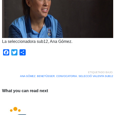
La seleccionadora sub12, Ana Gómez.
Facebook
Twitter
Compartir
ETIQUETADO BAJO:
ANA GÓMEZ
,
BENETÚSSER
,
CONVOCATORIA
,
SELECCIÓ VALENTA SUB12
What you can read next