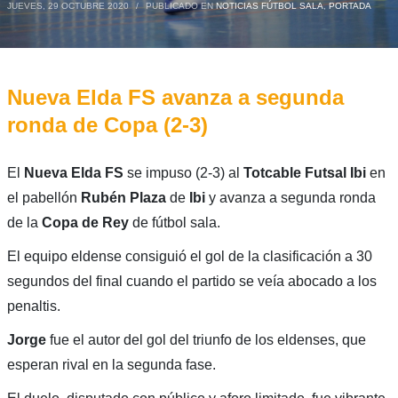
JUEVES, 29 OCTUBRE 2020
/
PUBLICADO EN
NOTICIAS FÚTBOL SALA
,
PORTADA
Nueva Elda FS avanza a segunda
ronda de Copa (2-3)
El
Nueva Elda FS
se impuso (2-3) al
Totcable Futsal Ibi
en
el pabellón
Rubén Plaza
de
Ibi
y avanza a segunda ronda
de la
Copa de Rey
de fútbol sala.
El equipo eldense consiguió el gol de la clasificación a 30
segundos del final cuando el partido se veía abocado a los
penaltis.
Jorge
fue el autor del gol del triunfo de los eldenses, que
esperan rival en la segunda fase.