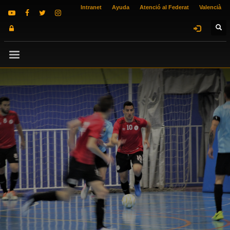
Intranet
Ayuda
Atenció al Federat
Valencià