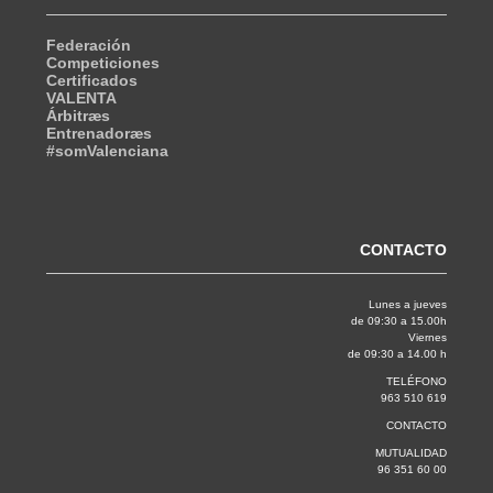
Federación
Competiciones
Certificados
VALENTA
Árbitræs
Entrenadoræs
#somValenciana
CONTACTO
Lunes a jueves
de 09:30 a 15.00h
Viernes
de 09:30 a 14.00 h
TELÉFONO
963 510 619
CONTACTO
MUTUALIDAD
96 351 60 00