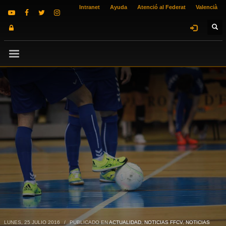
Intranet
Ayuda
Atenció al Federat
Valencià
LUNES, 25 JULIO 2016
/
PUBLICADO EN
ACTUALIDAD
,
NOTICIAS FFCV
,
NOTICIAS