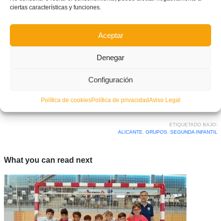
ciertas características y funciones.
Aceptar
Denegar
Configuración
Facebook
Twitter
Compartir
Política de cookies
Política de privacidad
Aviso Legal
ETIQUETADO BAJO:
ALICANTE
,
GRUPOS
,
SEGUNDA INFANTIL
What you can read next