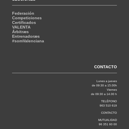
Federación
Competiciones
Certificados
VALENTA
Árbitræs
Entrenadoræs
#somValenciana
CONTACTO
Lunes a jueves
de 09:30 a 15.00h
Viernes
de 09:30 a 14.00 h
TELÉFONO
963 510 619
CONTACTO
MUTUALIDAD
96 351 60 00