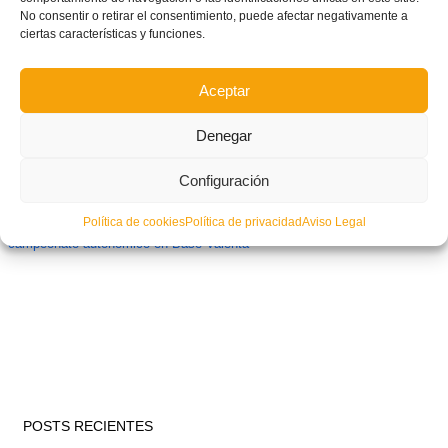
No consentir o retirar el consentimiento, puede afectar negativamente a
ciertas características y funciones.
Aceptar
Denegar
Configuración
Política de cookies
Política de privacidad
Aviso Legal
| FUTSAL | El Joventut d’Elx supera a Pinoso y se alza con el
campeonato autonómico en Base Valenta
POSTS RECIENTES