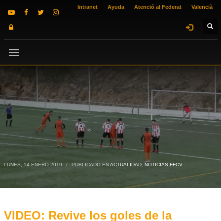
Intranet
Ayuda
Atenció al Federat
Valencià
LUNES, 14 ENERO 2019
/
PUBLICADO EN
ACTUALIDAD
,
NOTICIAS FFCV
VIDEO: Revive los goles de la