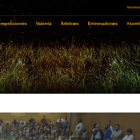
Intranet
mpeticiones
Valenta
Àrbitræs
Entrenadoræs
#somV