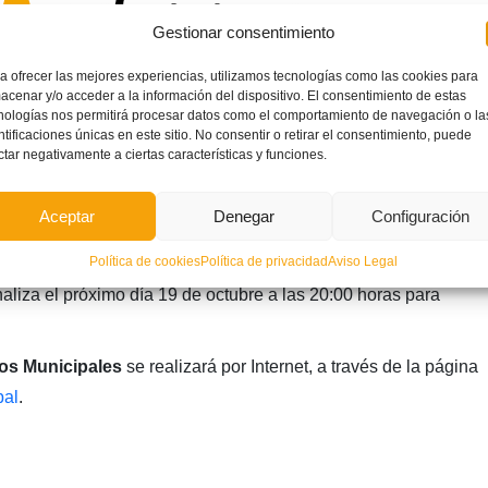
Gestionar consentimiento
a ofrecer las mejores experiencias, utilizamos tecnologías como las cookies para
acenar y/o acceder a la información del dispositivo. El consentimiento de estas
nologías nos permitirá procesar datos como el comportamiento de navegación o la
ntificaciones únicas en este sitio. No consentir o retirar el consentimiento, puede
ctar negativamente a ciertas características y funciones.
tiva programada contará con un total de doce modalidades
 el desarrollo de una liga regular.
Aceptar
Denegar
Configuración
ticiones de fútbol sala en los Juegos Deportivos de València.
Política de cookies
Política de privacidad
Aviso Legal
naliza el próximo día 19 de octubre a las 20:00 horas para
os Municipales
se realizará por Internet, a través de la página
pal
.