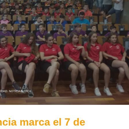
IDAD
,
NOTICIAS FFCV
cia marca el 7 de