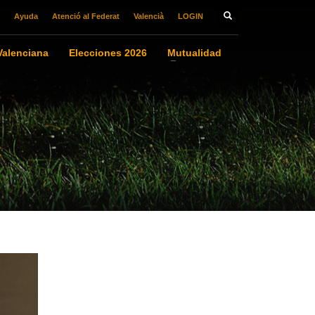
Ayuda
Atenció al Federat
Valencià
LOGIN
alenciana
Elecciones 2026
Mutualidad