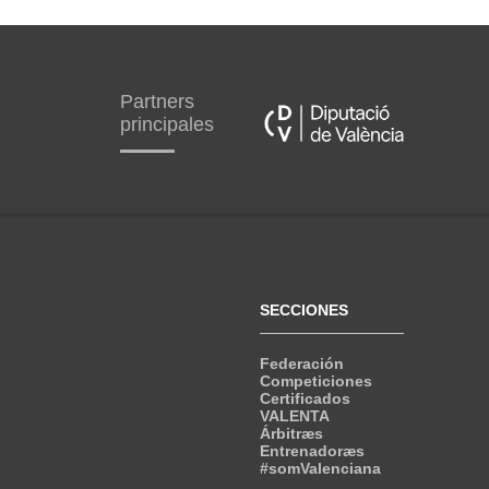
Partners
principales
SECCIONES
Federación
Competiciones
Certificados
VALENTA
Árbitræs
Entrenadoræs
#somValenciana