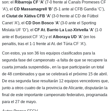
son: el
Ribarroja CF ‘A’
(7-0 frente al Canals Promeses CF
‘A’), el
CD Massamagrell ‘B’
(5-1 ante al CFB Gandia ‘C’),
el
Ciutat de Xàtiva CFB ‘A’
(3-0 frente al CD de Fútbol
Canet ‘A’), el
CD Don Bosco ‘A’
(3-0 ante el Sporting
Mislata UF ‘D’), el
CF At. Barrio La Luz-Xirivella ‘A’
(1-0
ante el Burjassot CF ‘A’) y el
Alboraya UD ‘A’
(en los
penaltis, tras el 1-1 frente al At. del Túria CF ‘A’).
Con estos, ya son 36 los equipos clasificados para la
segunda fase del campeonato -a falta de que se recupere la
cuarta jornada suspendida-, en la que participarán un total
de 48 combinados y que se celebrará el próximo 15 de abril.
De esa segunda fase resultarán 12 equipos vencedores que,
junto a otros cuatro de la provincia de Alicante, disputarán la
final de este importante campeonato federativo, programada
para el 27 de mayo.