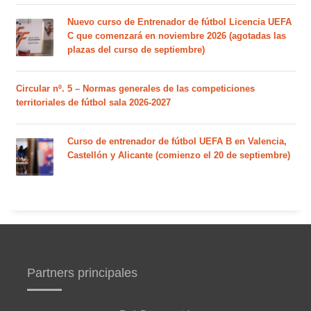
Nuevo curso de Entrenador de fútbol Licencia UEFA
C que comenzará en noviembre 2026 (agotadas las
plazas del curso de septiembre)
Circular nº. 5 – Normas generales de las competiciones
territoriales de fútbol sala 2026-2027
Curso de entrenador de fútbol UEFA B en Valencia,
Castellón y Alicante (comienzo el 20 de septiembre)
Partners principales