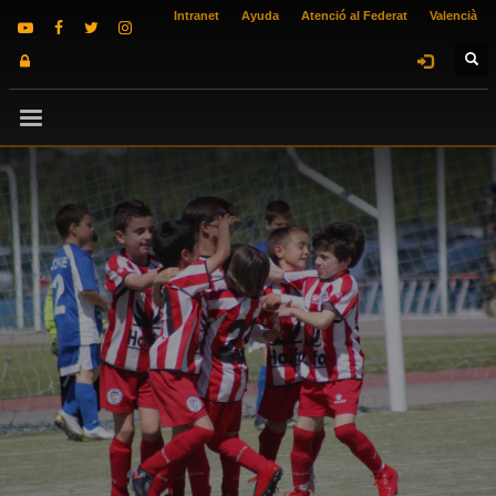
Intranet
Ayuda
Atenció al Federat
Valencià