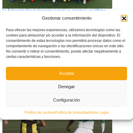
La Selección Alevín femenina jugará un amistoso en Villena
Gestionar consentimiento
Para ofrecer las mejores experiencias, utilizamos tecnologías como las
cookies para almacenar y/o acceder a la información del dispositivo. El
consentimiento de estas tecnologías nos permitirá procesar datos como el
comportamiento de navegación o las identificaciones únicas en este sitio.
No consentir o retirar el consentimiento, puede afectar negativamente a
ciertas características y funciones.
Aceptar
Denegar
La Copa RFEF 2019/20 define su Fase Territorial
Configuración
Política de cookies
Política de privacidad
Aviso Legal