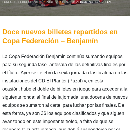
LUNES, 12 FEBRERO 2018
/
PUBLICADO EN
ACTUALIDAD
,
NOTICIAS FFCV
Doce nuevos billetes repartidos en
Copa Federación – Benjamín
La Copa Federación Benjamín continúa sumando equipos
para su segunda fase -antesala de las definitivas finales por
el título-. Ayer se celebró la sexta jornada clasificatoria en las
instalaciones del CD El Planter (Puzol) y, en esta
ocasión, hubo el doble de billetes en juego para acceder a la
siguiente ronda: al final de la jornada, una docena de nuevos
equipos se sumaron al cartel para luchar por las finales. De
esta forma, ya son 36 los equipos clasificados y que siguen
avanzando en este importante trofeo, a falta de que se
recupere la cuarta jornada, que debió suspenderse por el