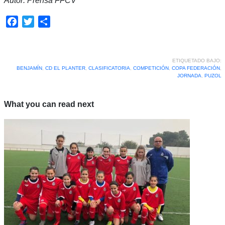
Autor: Prensa FFCV
Facebook
Twitter
Compartir
ETIQUETADO BAJO:
BENJAMÍN
,
CD EL PLANTER
,
CLASIFICATORIA
,
COMPETICIÓN
,
COPA FEDERACIÓN
,
JORNADA
,
PUZOL
What you can read next