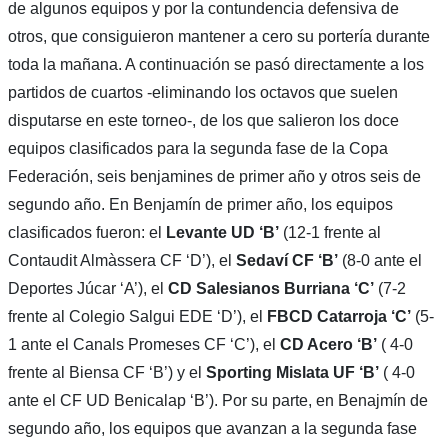
de algunos equipos y por la contundencia defensiva de
otros, que consiguieron mantener a cero su portería durante
toda la mañana. A continuación se pasó directamente a los
partidos de cuartos -eliminando los octavos que suelen
disputarse en este torneo-, de los que salieron los doce
equipos clasificados para la segunda fase de la Copa
Federación, seis benjamines de primer año y otros seis de
segundo año. En Benjamín de primer año, los equipos
clasificados fueron: el
Levante UD ‘B’
(12-1 frente al
Contaudit Almàssera CF ‘D’), el
Sedaví CF ‘B’
(8-0 ante el
Deportes Júcar ‘A’), el
CD Salesianos Burriana ‘C’
(7-2
frente al Colegio Salgui EDE ‘D’), el
FBCD Catarroja ‘C’
(5-
1 ante el Canals Promeses CF ‘C’), el
CD Acero ‘B’
( 4-0
frente al Biensa CF ‘B’) y el
Sporting Mislata UF ‘B’
( 4-0
ante el CF UD Benicalap ‘B’). Por su parte, en Benajmín de
segundo año, los equipos que avanzan a la segunda fase