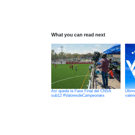
What you can read next
Así queda la Fase Final del CNSA
Ultim
sub12 #ValoresdeCampeonæs
valen