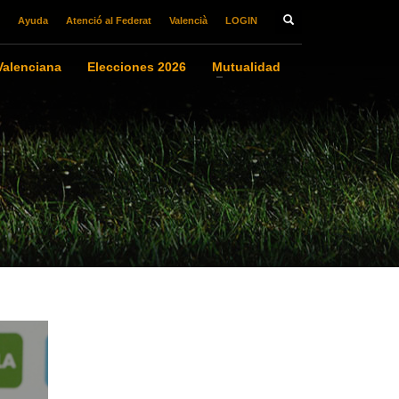
Ayuda
Atenció al Federat
Valencià
LOGIN
alenciana
Elecciones 2026
Mutualidad