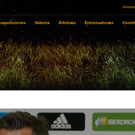
Intranet
mpeticiones
Valenta
Àrbitræs
Entrenadoræs
#somV