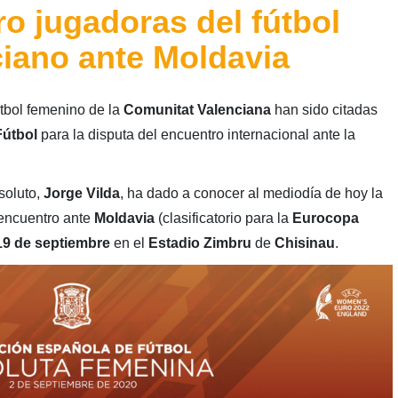
tro jugadoras del fútbol
iano ante Moldavia
útbol femenino de la
Comunitat Valenciana
han sido citadas
Fútbol
para la disputa del encuentro internacional ante la
soluto,
Jorge Vilda
, ha dado a conocer al mediodía de hoy la
 encuentro ante
Moldavia
(clasificatorio para la
Eurocopa
19 de septiembre
en el
Estadio Zimbru
de
Chisinau
.