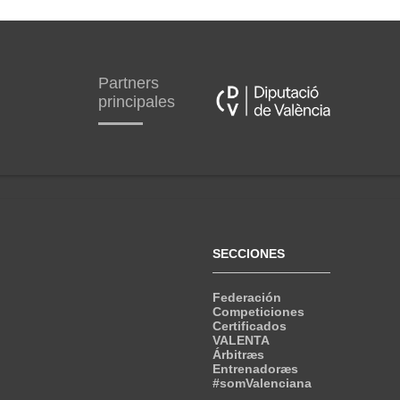
Partners
principales
SECCIONES
Federación
Competiciones
Certificados
VALENTA
Árbitræs
Entrenadoræs
#somValenciana