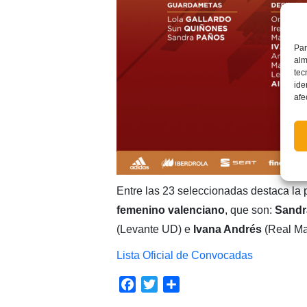
Par
alm
tec
ide
afe
Entre las 23 seleccionadas destaca la
femenino valenciano
, que son:
Sandr
(Levante UD) e
Ivana Andrés
(Real Ma
Lista Oficial de Convocadas
Facebook
Twitter
Compartir