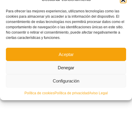
Para ofrecer las mejores experiencias, utilizamos tecnologías como las
cookies para almacenar y/o acceder a la información del dispositivo. El
El Campeonato Masculino Sub-12 se verá en directo vía streaming
consentimiento de estas tecnologías nos permitirá procesar datos como el
comportamiento de navegación o las identificaciones únicas en este sitio.
No consentir o retirar el consentimiento, puede afectar negativamente a
ciertas características y funciones.
Aceptar
Denegar
Configuración
Política de cookies
Política de privacidad
Aviso Legal