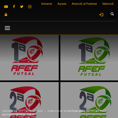
Intranet
Ayuda
Atenció al Federat
Valencià
JUEVES, 10 SEPTIEMBRE 2020
/
PUBLICADO EN
ACTUALIDAD
,
NOTICIAS FFCV
,
NOTICIAS FÚTBOL SALA