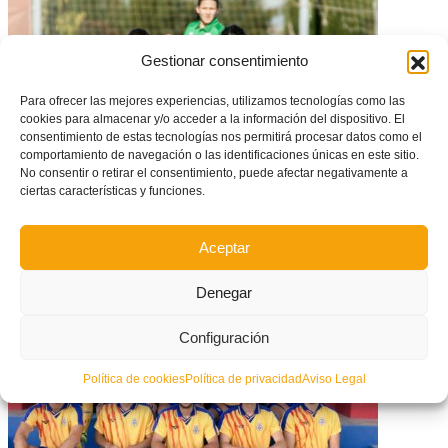
Gestionar consentimiento
Para ofrecer las mejores experiencias, utilizamos tecnologías como las
cookies para almacenar y/o acceder a la información del dispositivo. El
consentimiento de estas tecnologías nos permitirá procesar datos como el
comportamiento de navegación o las identificaciones únicas en este sitio.
No consentir o retirar el consentimiento, puede afectar negativamente a
ciertas características y funciones.
La FFCV crea un órgano exclusivo destinado a las competiciones
Aceptar
femeninas
Denegar
Configuración
Política de cookies
Política de privacidad
Aviso Legal