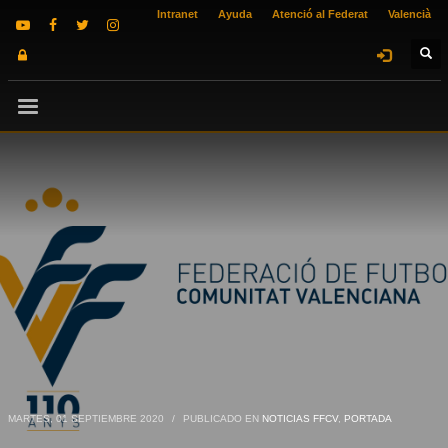
Intranet
Ayuda
Atenció al Federat
Valencià
MARTES, 01 SEPTIEMBRE 2020
/
PUBLICADO EN
NOTICIAS FFCV
,
PORTADA