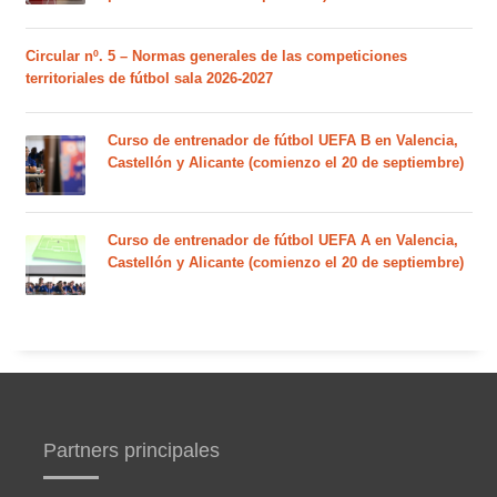
Circular nº. 5 – Normas generales de las competiciones
territoriales de fútbol sala 2026-2027
Curso de entrenador de fútbol UEFA B en Valencia,
Castellón y Alicante (comienzo el 20 de septiembre)
Curso de entrenador de fútbol UEFA A en Valencia,
Castellón y Alicante (comienzo el 20 de septiembre)
Partners principales