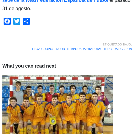
sede de la
Real Federación Española de Fútbol
el pasado
31 de agosto.
Facebook
Twitter
Compartir
ETIQUETADO BAJO:
FFCV
,
GRUPOS
,
NORD
,
TEMPORADA 2020/2021
,
TERCERA DIVISION
What you can read next