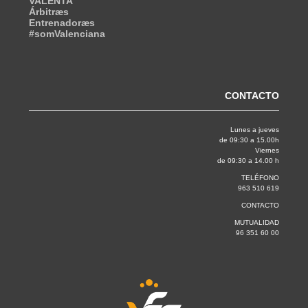
VALENTA
Árbitræs
Entrenadoræs
#somValenciana
CONTACTO
Lunes a jueves
de 09:30 a 15.00h
Viernes
de 09:30 a 14.00 h
TELÉFONO
963 510 619
CONTACTO
MUTUALIDAD
96 351 60 00