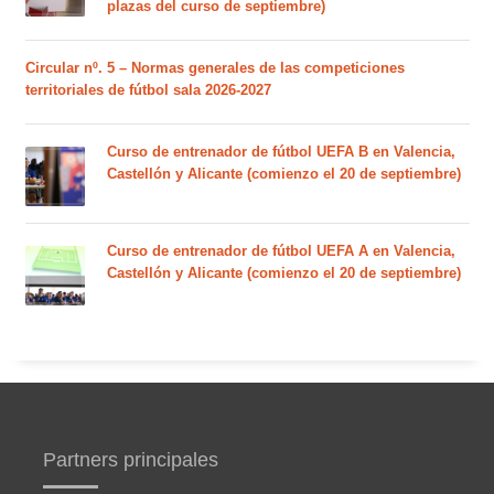
plazas del curso de septiembre)
Circular nº. 5 – Normas generales de las competiciones
territoriales de fútbol sala 2026-2027
Curso de entrenador de fútbol UEFA B en Valencia,
Castellón y Alicante (comienzo el 20 de septiembre)
Curso de entrenador de fútbol UEFA A en Valencia,
Castellón y Alicante (comienzo el 20 de septiembre)
Partners principales