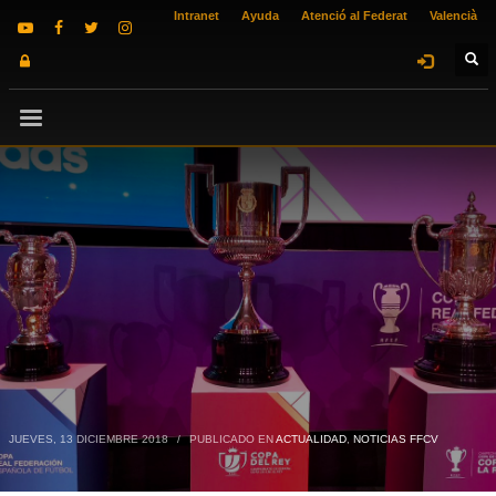
Intranet
Ayuda
Atenció al Federat
Valencià
JUEVES, 13 DICIEMBRE 2018
/
PUBLICADO EN
ACTUALIDAD
,
NOTICIAS FFCV