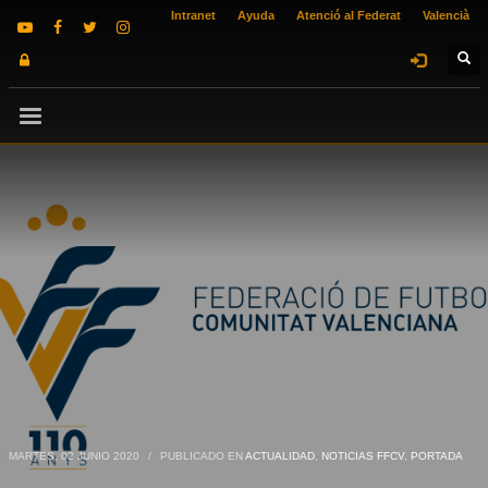
Intranet
Ayuda
Atenció al Federat
Valencià
MARTES, 02 JUNIO 2020
/
PUBLICADO EN
ACTUALIDAD
,
NOTICIAS FFCV
,
PORTADA