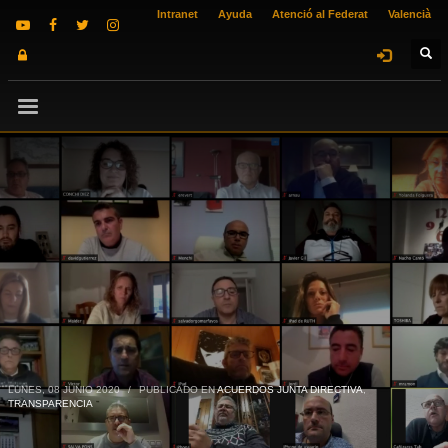
Intranet
Ayuda
Atenció al Federat
Valencià
LUNES, 08 JUNIO 2020
/
PUBLICADO EN
ACUERDOS JUNTA DIRECTIVA
,
TRANSPARENCIA