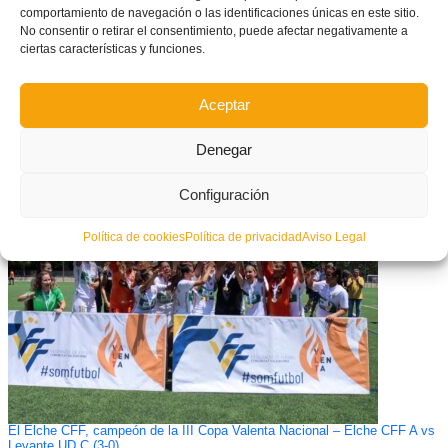
comportamiento de navegación o las identificaciones únicas en este sitio.
No consentir o retirar el consentimiento, puede afectar negativamente a
ciertas características y funciones.
Aceptar
Denegar
CONVOCATORIA OFICIAL: Esta es la Selecció Valenciana Valenta sub19
de fútbol sala para el Campeonato de España #Madrid2025
Configuración
Política de cookies
Política de privacidad
Aviso Legal
El Elche CFF, campeón de la III Copa Valenta Nacional – Elche CFF A vs
Levante UD C (3-0)