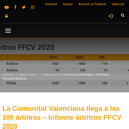
Intranet
Ayuda
Atenció al Federat
Valencià
JUEVES, 07 MAYO 2020
/
PUBLICADO EN
NOTICIAS ÁRBITROS
,
PORTADA
,
TRANSPARENCIA
La Comunitat Valenciana llega a las
100 árbitras – Informe árbitros FFCV
2020