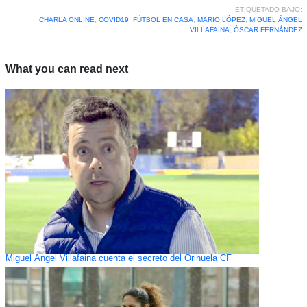
ETIQUETADO BAJO:
CHARLA ONLINE
,
COVID19
,
FÚTBOL EN CASA
,
MARIO LÓPEZ
,
MIGUEL ÁNGEL
VILLAFAINA
,
ÓSCAR FERNÁNDEZ
What you can read next
Miguel Ángel Villafaina cuenta el secreto del Orihuela CF