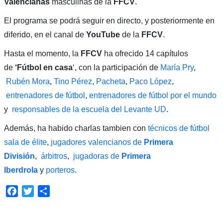
Valencianas
masculinas de la
FFCV
.
El programa se podrá seguir en directo, y posteriormente en
diferido, en el canal de
YouTube
de la
FFCV
.
Hasta el momento, la
FFCV
ha ofrecido 14 capítulos
de
‘Fútbol en casa
‘, con la participación de
María Pry
,
Rubén Mora
,
Tino Pérez
,
Pacheta
,
Paco López
,
entrenadores de fútbol
,
entrenadores de fútbol por el mundo
y
responsables de la escuela del Levante UD
.
Además, ha habido charlas tambien con
técnicos de fútbol
sala de élite
,
jugadores valencianos de
Primera
División
,
árbitros
,
jugadoras de
Primera
Iberdrola
y
porteros
.
Facebook
Twitter
Compartir