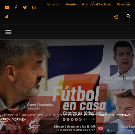
Intranet
Ayuda
Atenció al Federat
Valencià
MIÉRCOLES, 06 MAYO 2020
/
PUBLICADO EN
NOTICIAS ENTRENADORES
,
NOTICIAS
FFCV
,
PORTADA