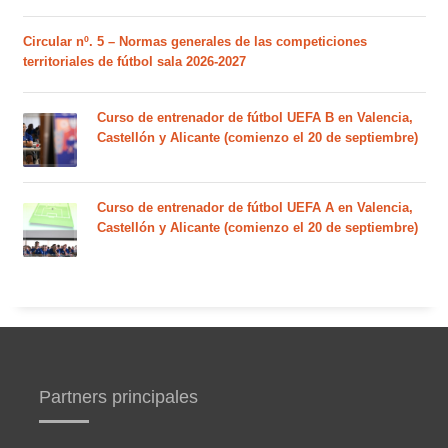
Circular nº. 5 – Normas generales de las competiciones
territoriales de fútbol sala 2026-2027
Curso de entrenador de fútbol UEFA B en Valencia,
Castellón y Alicante (comienzo el 20 de septiembre)
Curso de entrenador de fútbol UEFA A en Valencia,
Castellón y Alicante (comienzo el 20 de septiembre)
Partners principales