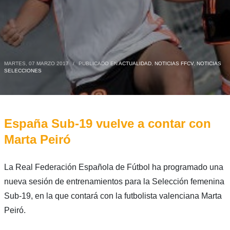
MARTES, 07 MARZO 2017
/
PUBLICADO EN
ACTUALIDAD
,
NOTICIAS FFCV
,
NOTICIAS
SELECCIONES
España Sub-19 vuelve a contar con
Marta Peiró
La Real Federación Española de Fútbol ha programado una
nueva sesión de entrenamientos para la Selección femenina
Sub-19, en la que contará con la futbolista valenciana Marta
Peiró.