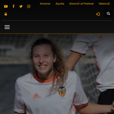
Intranet
Ayuda
Atenció al Federat
Valencià