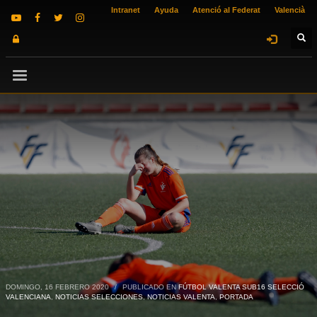
Intranet
Ayuda
Atenció al Federat
Valencià
DOMINGO, 16 FEBRERO 2020
/
PUBLICADO EN
FÚTBOL VALENTA SUB16 SELECCIÓ
VALENCIANA
,
NOTICIAS SELECCIONES
,
NOTICIAS VALENTA
,
PORTADA