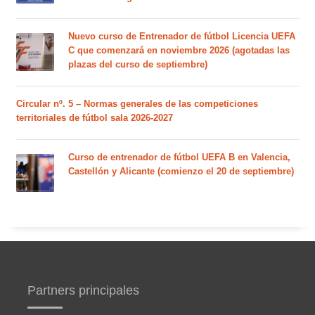
Nuevo curso de Entrenador de fútbol Licencia UEFA
C que comenzará en noviembre 2026 (agotadas las
plazas del curso de septiembre)
Circular nº. 5 – Normas generales de las competiciones
territoriales de fútbol sala 2026-2027
Curso de entrenador de fútbol UEFA B en Valencia,
Castellón y Alicante (comienzo el 20 de septiembre)
Partners principales