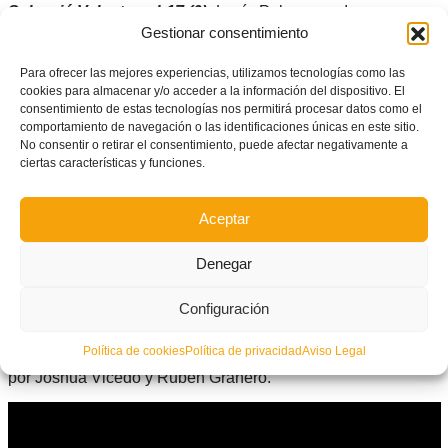
Selecció Valenta sub17 (0):
Lucía Palomares, Irene
Gestionar consentimiento
Miguélez, Yolanda (Nuria Morell, m. 51), Nuria Martínez,
Estela, Gema Climent (Lucía Cánoves, m.78), Natalia
Para ofrecer las mejores experiencias, utilizamos tecnologías como las
cookies para almacenar y/o acceder a la información del dispositivo. El
(Carmen, m. 58), Verita Rico, Ainhoa Bascuñán, Alicia Silvar
consentimiento de estas tecnologías nos permitirá procesar datos como el
(Thais, m. 70) y Fiamma.
comportamiento de navegación o las identificaciones únicas en este sitio.
No consentir o retirar el consentimiento, puede afectar negativamente a
Galicia sub17 (1):
Nuria, Sara Álvarez, Elena Pérez, Aroa
ciertas características y funciones.
Guerra (Nerea, m. 58), Laura Cetina, Noela, Inés (Aroa
González, m.36), Ana Toubes (Nerea, m.78), Charín, Paula y
Aceptar
María.
Denegar
Goles:
1-0 (Verita Rico, m. 7); 1-1 (Aroa Guerra, m. 19); 2-1
Configuración
(Fiamma, m. 41); 2-2 (Aroa Guerra, m. 49)
Árbitro:
Jonatan González, del Comité de la FFCV, asistido
Política de cookies
Política de privacidad
Aviso Legal
por Joshua Vicedo y Rubén Granero.