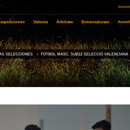
Intranet
mpeticiones
Valenta
Àrbitræs
Entrenadoræs
#somV
IAS SELECCIONES
FÚTBOL MASC. SUB12 SELECCIÓ VALENCIANA