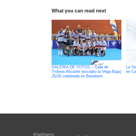
What you can read next
GALERÍA DE FOTOS – Gala de
La Se
Trofeos Alicante (excepto la Vega Baja)
en Ca
25/26 celebrada en Benidorm
Partners