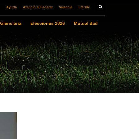
Ayuda
Atenció al Federat
Valencià
LOGIN
alenciana
Elecciones 2026
Mutualidad