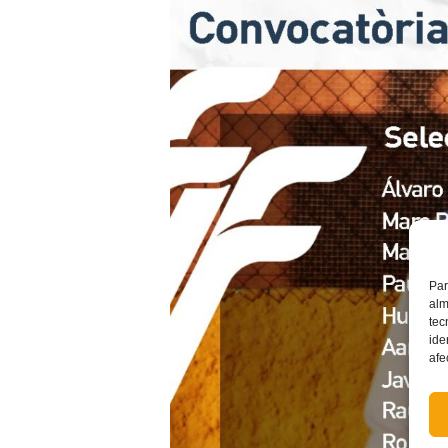
Par
alm
tec
ide
afe