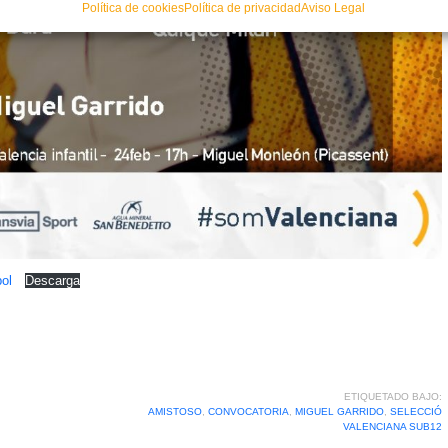
Política de cookies
Política de privacidad
Aviso Legal
bol
Descarga
ETIQUETADO BAJO:
AMISTOSO
,
CONVOCATORIA
,
MIGUEL GARRIDO
,
SELECCIÓ
VALENCIANA SUB12