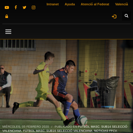
Intranet
Ayuda
Atenció al Federat
Valencià
MIÉRCOLES, 05 FEBRERO 2020
/
PUBLICADO EN
FÚTBOL MASC. SUB14 SELECCIÓ
VALENCIANA
,
FÚTBOL MASC. SUB16 SELECCIÓ VALENCIANA
,
NOTICIAS FFCV
,