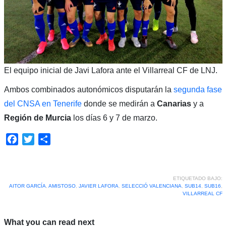
El equipo inicial de Javi Lafora ante el Villarreal CF de LNJ.
Ambos combinados autonómicos disputarán la
segunda fase
del CNSA en Tenerife
donde se medirán a
Canarias
y a
Región de Murcia
los días 6 y 7 de marzo.
Facebook
Twitter
Compartir
ETIQUETADO BAJO:
AITOR GARCÍA
,
AMISTOSO
,
JAVIER LAFORA
,
SELECCIÓ VALENCIANA
,
SUB14
,
SUB16
,
VILLARREAL CF
What you can read next