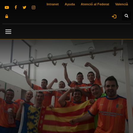
Intranet
Ayuda
Atenció al Federat
Valencià