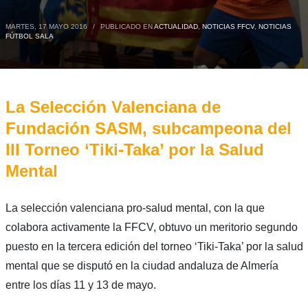
MARTES, 17 MAYO 2016
/
PUBLICADO EN
ACTUALIDAD
,
NOTICIAS FFCV
,
NOTICIAS
FÚTBOL SALA
La Selección Valenciana de
Fundación SASM, subcampeona del
III Torneo ‘Tiki-Taka’ por la Salud
Mental
La selección valenciana pro-salud mental, con la que
colabora activamente la FFCV, obtuvo un meritorio segundo
puesto en la tercera edición del torneo ‘Tiki-Taka’ por la salud
mental que se disputó en la ciudad andaluza de Almería
entre los días 11 y 13 de mayo.