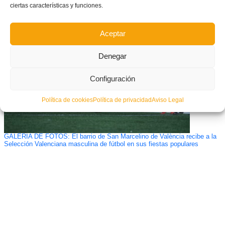
ciertas características y funciones.
Nuevo éxito en la Jornada sobre Nuevas Tecnologías en Elche
Aceptar
Denegar
Configuración
Política de cookies
Política de privacidad
Aviso Legal
GALERÍA DE FOTOS: El barrio de San Marcelino de València recibe a la
Selección Valenciana masculina de fútbol en sus fiestas populares