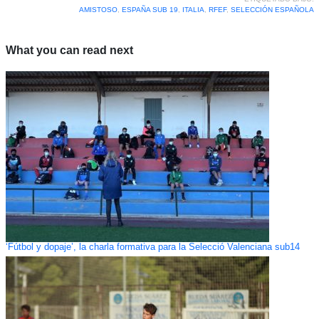
AMISTOSO
,
ESPAÑA SUB 19
,
ITALIA
,
RFEF
,
SELECCIÓN ESPAÑOLA
What you can read next
‘Fútbol y dopaje’, la charla formativa para la Selecció Valenciana sub14