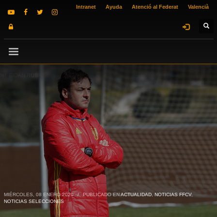
Intranet
Ayuda
Atenció al Federat
Valencià
MIÉRCOLES, 08 ENERO 2020
/
PUBLICADO EN
ACTUALIDAD
,
NOTICIAS FFCV
,
NOTICIAS SELECCIONES