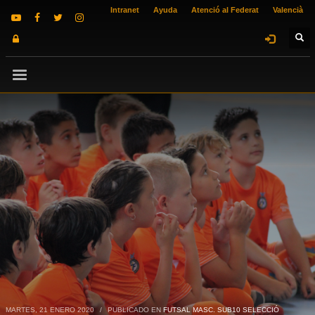
Intranet
Ayuda
Atenció al Federat
Valencià
MARTES, 21 ENERO 2020
/
PUBLICADO EN
FUTSAL MASC. SUB10 SELECCIÓ