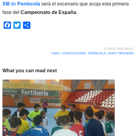
XIII
de
Peníscola
será el escenario que acoja esta primera
fase del
Campeonato de España
.
Facebook
Twitter
Compartir
ETIQUETADO BAJO:
CNSA
,
CONVOCATORIA
,
PEÑÍSCOLA
,
SANTI TRIGUERO
What you can read next