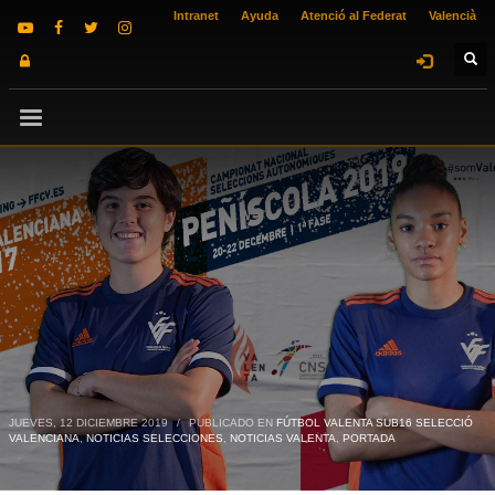
Intranet
Ayuda
Atenció al Federat
Valencià
JUEVES, 12 DICIEMBRE 2019
/
PUBLICADO EN
FÚTBOL VALENTA SUB16 SELECCIÓ
VALENCIANA
,
NOTICIAS SELECCIONES
,
NOTICIAS VALENTA
,
PORTADA