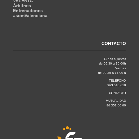
VALENTA
Árbitræs
Entrenadoræs
#somValenciana
CONTACTO
Lunes a jueves
de 09:30 a 15.00h
Viernes
de 09:30 a 14.00 h
TELÉFONO
963 510 619
CONTACTO
MUTUALIDAD
96 351 60 00