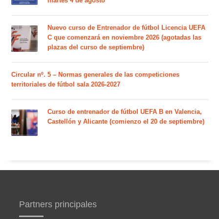
martes 4 de agosto
Nuevo curso de Entrenador de fútbol Licencia UEFA
C que comenzará en noviembre 2026 (agotadas las
plazas del curso de septiembre)
Circular nº. 5 – Normas generales de las competiciones
territoriales de fútbol sala 2026-2027
Curso de entrenador de fútbol UEFA B en Valencia,
Castellón y Alicante (comienzo el 20 de septiembre)
Partners principales