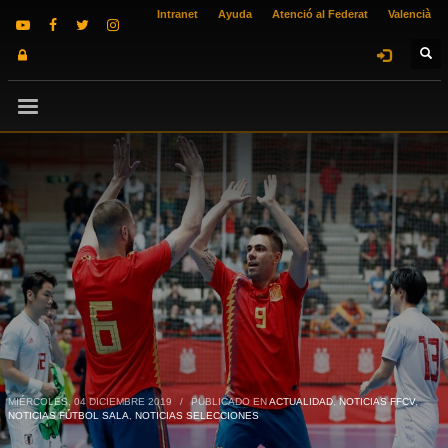
Intranet
Ayuda
Atenció al Federat
Valencià
MIÉRCOLES, 04 DICIEMBRE 2019
/
PUBLICADO EN
ACTUALIDAD
,
NOTICIAS FFCV
,
NOTICIAS FÚTBOL SALA
,
NOTICIAS SELECCIONES