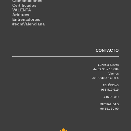
Competiciones
Certificados
VALENTA
Árbitræs
Entrenadoræs
#somValenciana
CONTACTO
Lunes a jueves
de 09:30 a 15.00h
Viernes
de 09:30 a 14.00 h
TELÉFONO
963 510 619
CONTACTO
MUTUALIDAD
96 351 60 00