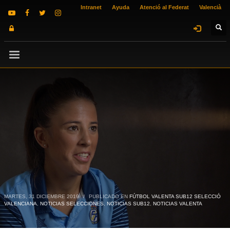
Intranet
Ayuda
Atenció al Federat
Valencià
MARTES, 31 DICIEMBRE 2019
/
PUBLICADO EN
FÚTBOL VALENTA SUB12 SELECCIÓ
VALENCIANA
,
NOTICIAS SELECCIONES
,
NOTICIAS SUB12
,
NOTICIAS VALENTA