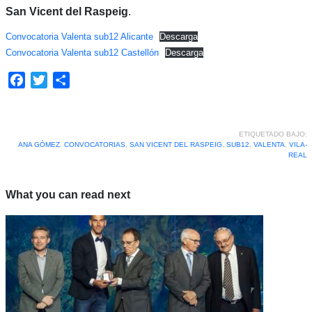
San Vicent del Raspeig
.
Convocatoria Valenta sub12 Alicante
Descarga
Convocatoria Valenta sub12 Castellón
Descarga
Facebook
Twitter
Compartir
ETIQUETADO BAJO:
ANA GÓMEZ
,
CONVOCATORIAS
,
SAN VICENT DEL RASPEIG
,
SUB12
,
VALENTA
,
VILA-
REAL
What you can read next