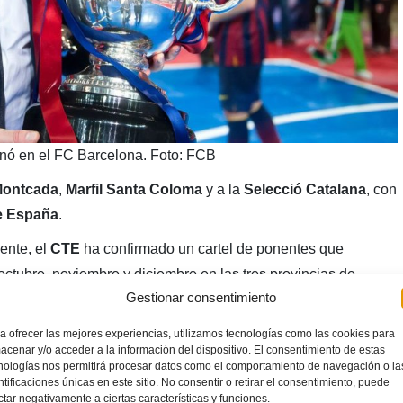
anó en el FC Barcelona. Foto: FCB
ontcada
,
Marfil Santa Coloma
y a la
Selecció Catalana
, con
e España
.
ente, el
CTE
ha confirmado un cartel de ponentes que
octubre, noviembre y diciembre en las tres provincias de
Gestionar consentimiento
ernández
ya han realizado sus ponencias durante el pasado
a ofrecer las mejores experiencias, utilizamos tecnologías como las cookies para
acenar y/o acceder a la información del dispositivo. El consentimiento de estas
re.
nologías nos permitirá procesar datos como el comportamiento de navegación o la
ntificaciones únicas en este sitio. No consentir o retirar el consentimiento, puede
e actualización
ctar negativamente a ciertas características y funciones.