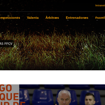
Intranet
mpeticiones
Valenta
Àrbitræs
Entrenadoræs
#somV
AS FFCV