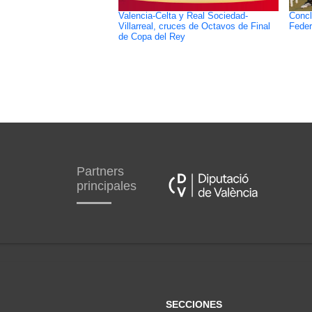
Valencia-Celta y Real Sociedad-
Concl
Villarreal, cruces de Octavos de Final
Feder
de Copa del Rey
Partners
principales
SECCIONES