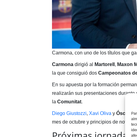
Carmona, con uno de los títulos que g
Carmona
dirigió al
Martorell
,
Maxon M
la que consiguió dos
Campeonatos d
En su apuesta por la formación perman
realizarán sus presentaciones durante 
la
Comunitat
.
Diego Giustozzi
,
Xavi Oliva
y
Óscar F
Par
alm
mes de octubre y principios de noviemb
tec
ide
Próximas jornadas d
afe