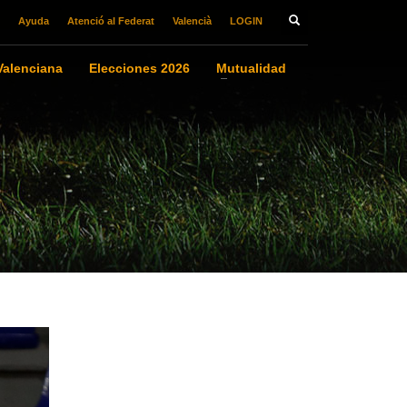
Ayuda
Atenció al Federat
Valencià
LOGIN
alenciana
Elecciones 2026
Mutualidad