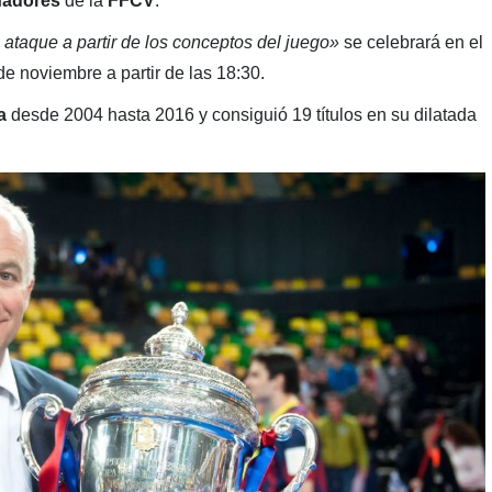
nadores
de la
FFCV
.
 ataque a partir de los conceptos del juego»
se celebrará en el
de noviembre a partir de las 18:30.
a
desde 2004 hasta 2016 y consiguió 19 títulos en su dilatada