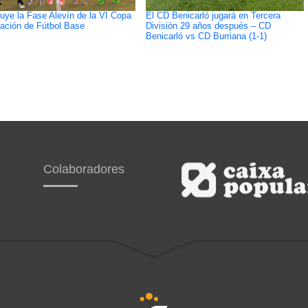
uye la Fase Alevín de la VI Copa
El CD Benicarló jugará en Tercera
ación de Fútbol Base
División 29 años después – CD
Benicarló vs CD Burriana (1-1)
Colaboradores