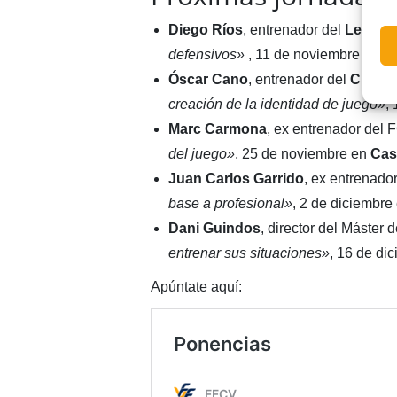
Diego Ríos
, entrenador del
Levant
defensivos»
, 11 de noviembre en
Co
Óscar Cano
, entrenador del
CD Cas
creación de la identidad de juego»
,
Marc Carmona
, ex entrenador del
del juego»
, 25 de noviembre en
Cas
Juan Carlos Garrido
, ex entrenado
base a profesional»
, 2 de diciembre
Dani Guindos
, director del Máster
entrenar sus situaciones»
, 16 de di
Apúntate aquí: