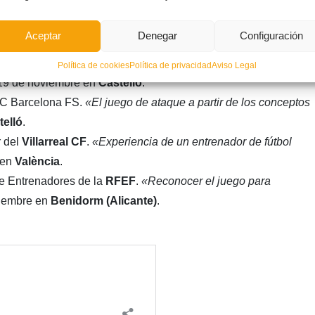
e UD FS
. «
Juego estándar 3.1 a diferentes modelos
Aceptar
Denegar
Configuración
legio El Pilar
(
València
).
tellón
.
«Contextualización de los procedimientos para la
Política de cookies
Política de privacidad
Aviso Legal
 19 de noviembre en
Castelló
.
 FC Barcelona FS.
«El juego de ataque a partir de los conceptos
telló
.
r del
Villarreal CF
.
«Experiencia de un entrenador de fútbol
 en
València
.
 de Entrenadores de la
RFEF
.
«Reconocer el juego para
ciembre en
Benidorm (Alicante)
.