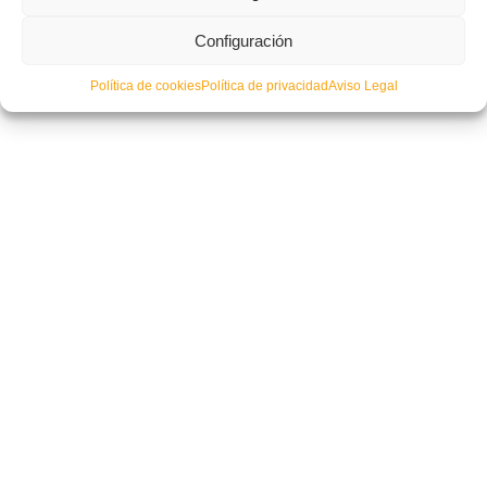
Las Selecciones de Fútbol Sala entrenarán en Castellón
Configuración
Comunicación Circular Mutualidad
Política de cookies
Política de privacidad
Aviso Legal