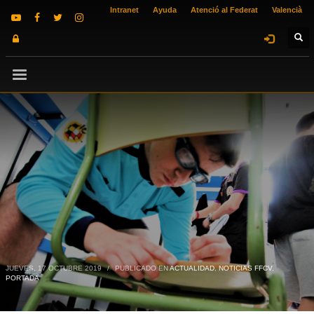
Intranet
Ayuda
Atenció al Federat
Valencià
JUEVES, 17 OCTUBRE 2019
/
PUBLICADO EN
ACTUALIDAD
,
NOTICIAS FFCV
,
PORTADA