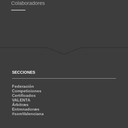
Colaboradores
SECCIONES
Federación
Competiciones
Certificados
VALENTA
Árbitræs
Entrenadoræs
#somValenciana