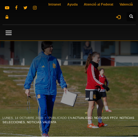
Intranet
Ayuda
Atenció al Federat
Valencià
LUNES, 14 OCTUBRE 2019
/
PUBLICADO EN
ACTUALIDAD
,
NOTICIAS FFCV
,
NOTICIAS
SELECCIONES
,
NOTICIAS VALENTA