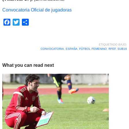
Convocatoria Oficial de jugadoras
Facebook
Twitter
Compartir
ETIQUETADO BAJO:
CONVOCATORIA
,
ESPAÑA
,
FÚTBOL FEMENINO
,
RFEF
,
SUB16
What you can read next