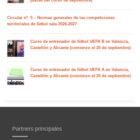
plazas del curso de septiembre)
Circular nº. 5 – Normas generales de las competiciones
territoriales de fútbol sala 2026-2027
Curso de entrenador de fútbol UEFA B en Valencia,
Castellón y Alicante (comienzo el 20 de septiembre)
Curso de entrenador de fútbol UEFA A en Valencia,
Castellón y Alicante (comienzo el 20 de septiembre)
Partners principales