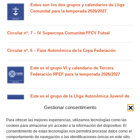
Estos son los dos grupos y calendarios de Lliga
Comunitat para la temporada 2026/2027
Circular nº. 7 – IV Supercopa Comunitat FFCV Futsal
Circular nº. 6 – Fase Autonómica de la Copa Federación
Este es el grupo VI y calendario de Tercera
Federación RFEF para la temporada 2026/2027
Este es el grupo de la Lliga Autonòmica Juvenil de
fútbol sala de la temporada 2026/2027
Gestionar consentimiento
Para ofrecer las mejores experiencias, utilizamos tecnologías como las
El calendario del grupo VI de Tercera Federación
cookies para almacenar y/o acceder a la información del dispositivo. El
RFEF para la temporada 2026/27 se sorteará el
consentimiento de estas tecnologías nos permitirá procesar datos como el
martes 4 de agosto
comportamiento de navegación o las identificaciones únicas en este sitio.