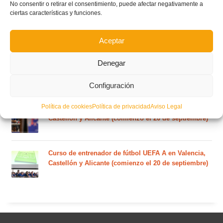
No consentir o retirar el consentimiento, puede afectar negativamente a
ciertas características y funciones.
Nuevo curso de Entrenador de fútbol Licencia UEFA
C que comenzará en noviembre 2026 (agotadas las
Aceptar
plazas del curso de septiembre)
Denegar
Circular nº. 5 – Normas generales de las competiciones
territoriales de fútbol sala 2026-2027
Configuración
Política de cookies
Política de privacidad
Aviso Legal
Curso de entrenador de fútbol UEFA B en Valencia,
Castellón y Alicante (comienzo el 20 de septiembre)
Curso de entrenador de fútbol UEFA A en Valencia,
Castellón y Alicante (comienzo el 20 de septiembre)