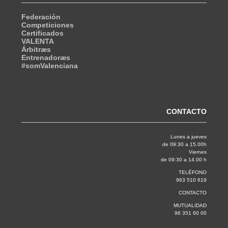
Federación
Competiciones
Certificados
VALENTA
Árbitræs
Entrenadoræs
#somValenciana
CONTACTO
Lunes a jueves
de 09:30 a 15.00h
Viernes
de 09:30 a 14.00 h
TELÉFONO
963 510 619
CONTACTO
MUTUALIDAD
96 351 60 00