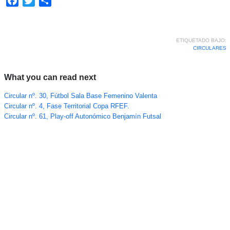
Facebook
Twitter
Compartir
ETIQUETADO BAJO:
CIRCULARES
What you can read next
Circular nº. 30, Fútbol Sala Base Femenino Valenta
Circular nº. 4, Fase Territorial Copa RFEF.
Circular nº. 61, Play-off Autonómico Benjamín Futsal