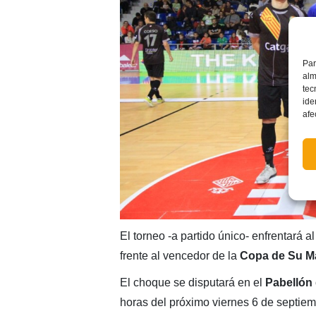
Par
alm
tec
ide
afe
El torneo -a partido único- enfrentará 
frente al vencedor de la
Copa de Su Ma
El choque se disputará en el
Pabellón 
horas del próximo viernes 6 de septiem