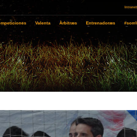
Intranet
mpeticiones
Valenta
Àrbitræs
Entrenadoræs
#somV