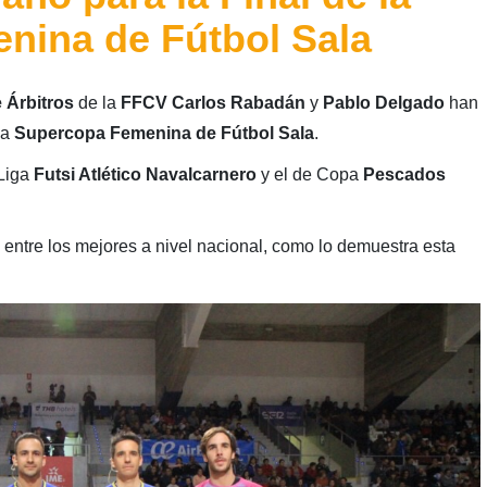
nina de Fútbol Sala
 Árbitros
de la
FFCV
Carlos Rabadán
y
Pablo Delgado
han
la
Supercopa Femenina de Fútbol Sala
.
 Liga
Futsi Atlético Navalcarnero
y el de Copa
Pescados
 entre los mejores a nivel nacional, como lo demuestra esta