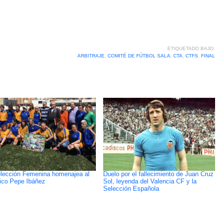
ETIQUETADO BAJO:
ARBITRAJE
,
COMITÉ DE FÚTBOL SALA
,
CTA
,
CTFS
,
FINAL
lección Femenina homenajea al
Duelo por el fallecimiento de Juan Cruz
rico Pepe Ibáñez
Sol, leyenda del Valencia CF y la
Selección Española