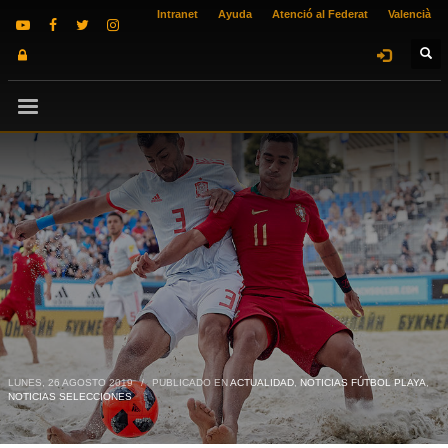
Intranet
Ayuda
Atenció al Federat
Valencià
LUNES, 26 AGOSTO 2019
/
PUBLICADO EN
ACTUALIDAD
,
NOTICIAS FÚTBOL PLAYA
,
NOTICIAS SELECCIONES