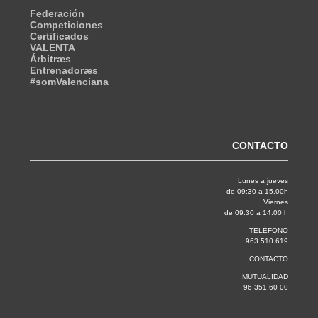
Federación
Competiciones
Certificados
VALENTA
Árbitræs
Entrenadoræs
#somValenciana
CONTACTO
Lunes a jueves
de 09:30 a 15.00h
Viernes
de 09:30 a 14.00 h
TELÉFONO
963 510 619
CONTACTO
MUTUALIDAD
96 351 60 00