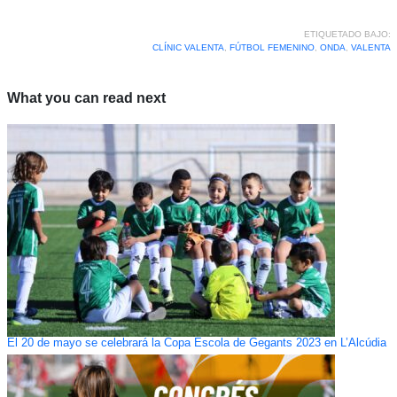
ETIQUETADO BAJO:
CLÍNIC VALENTA
,
FÚTBOL FEMENINO
,
ONDA
,
VALENTA
What you can read next
El 20 de mayo se celebrará la Copa Escola de Gegants 2023 en L’Alcúdia