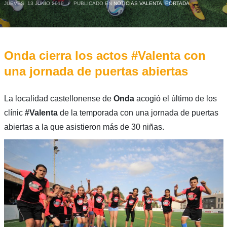
JUEVES, 13 JUNIO 2019
/
PUBLICADO EN
NOTICIAS VALENTA
,
PORTADA
Onda cierra los actos #Valenta con
una jornada de puertas abiertas
La localidad castellonense de
Onda
acogió el último de los
clínic
#Valenta
de la temporada con una jornada de puertas
abiertas a la que asistieron más de 30 niñas.