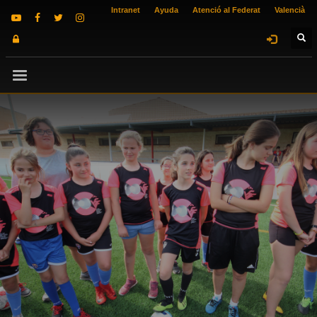
Intranet
Ayuda
Atenció al Federat
Valencià