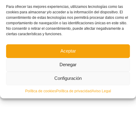
Para ofrecer las mejores experiencias, utilizamos tecnologías como las
CONVOCATORIA: Amistoso de la Selecció Valenciana masculina sub16
cookies para almacenar y/o acceder a la información del dispositivo. El
de fútbol ante el Levante UD
consentimiento de estas tecnologías nos permitirá procesar datos como el
comportamiento de navegación o las identificaciones únicas en este sitio.
No consentir o retirar el consentimiento, puede afectar negativamente a
ciertas características y funciones.
Aceptar
Denegar
Configuración
Política de cookies
Política de privacidad
Aviso Legal