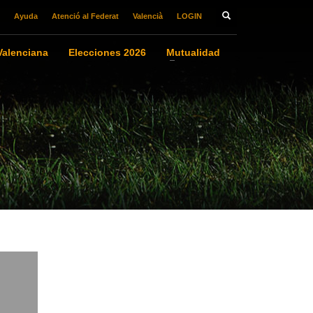
Ayuda
Atenció al Federat
Valencià
LOGIN
alenciana
Elecciones 2026
Mutualidad