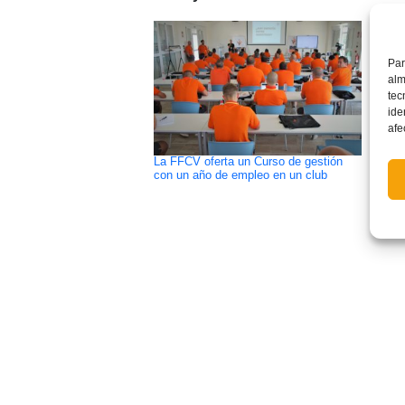
Par
alm
tec
ide
afe
La FFCV oferta un Curso de gestión
El At
con un año de empleo en un club
Segun
UE (0