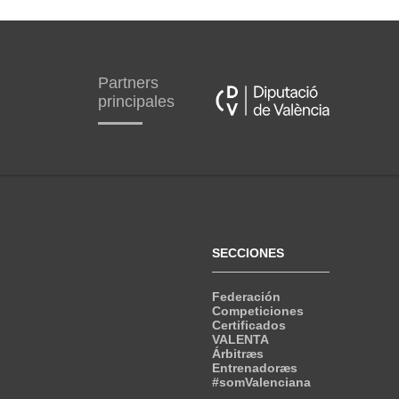
Partners
principales
SECCIONES
Federación
Competiciones
Certificados
VALENTA
Árbitræs
Entrenadoræs
#somValenciana