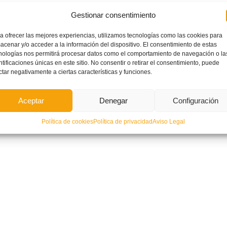
Gestionar consentimiento
a ofrecer las mejores experiencias, utilizamos tecnologías como las cookies para
acenar y/o acceder a la información del dispositivo. El consentimiento de estas
nologías nos permitirá procesar datos como el comportamiento de navegación o la
ntificaciones únicas en este sitio. No consentir o retirar el consentimiento, puede
ctar negativamente a ciertas características y funciones.
zeneta hace historia y sube a
Convocatorias Selecciones Valenta
da B – CD Alcoyano vs Atzeneta
sub15 y sub17
Aceptar
Denegar
Configuración
-1)
Política de cookies
Política de privacidad
Aviso Legal