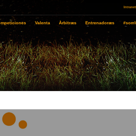
Intranet
mpeticiones
Valenta
Àrbitræs
Entrenadoræs
#somV