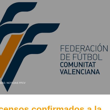
IDAD
,
NOTICIAS FFCV
censos confirmados a la