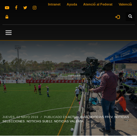
Intranet
Ayuda
Atenció al Federat
Valencià
JUEVES, 02 MAYO 2019
/
PUBLICADO EN
ACTUALIDAD
,
NOTICIAS FFCV
,
NOTICIAS
SELECCIONES
,
NOTICIAS SUB12
,
NOTICIAS VALENTA