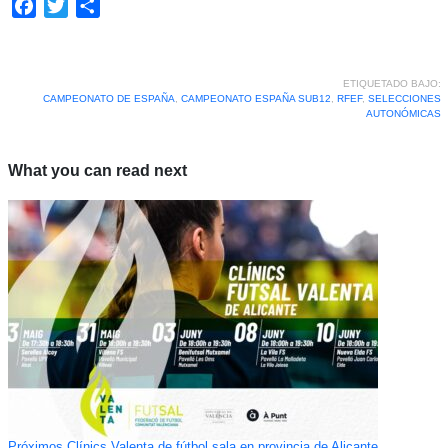
Facebook
Twitter
Compartir
ETIQUETADO BAJO:
CAMPEONATO DE ESPAÑA
,
CAMPEONATO ESPAÑA SUB12
,
RFEF
,
SELECCIONES
AUTONÓMICAS
What you can read next
Próximos Clínics Valenta de fútbol sala en provincia de Alicante