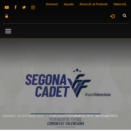
Intranet
Ayuda
Atenció al Federat
Valencià
VIERNES, 04 OCTUBRE 2024
/
PUBLICADO EN
GRUPOS FFCV
,
NOTICIAS FFCV