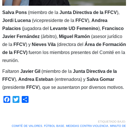
Salva Pons
(miembro de la
Junta Directiva de la FFCV
),
Jordi Lucena
(vicepresidente de la
FFCV
),
Andrea
Palacios
(jugadora del
Levante UD Femenino
),
Francisco
Javier Fernández
(árbitro),
Miguel Ramón
(asesor jurídico
de la
FFCV
) y
Nieves Vila
(directora del
Área de Formación
de la FFCV)
fueron los miembros presentes del Comité en la
reunión.
Faltaron
Javier Gil
(miembro de la
Junta Directiva de la
FFCV
),
Andrea Esteban
(entrenadora) y
Salva Gomar
(presidente
FFCV
), que se ausentaron por diversos motivos.
Facebook
Twitter
Compartir
ETIQUETADO BAJO:
COMITÉ DE VALORES
,
FÚTBOL BASE
,
MEDIDAS CONTRA VIOLENCIA
,
MINUTO DE