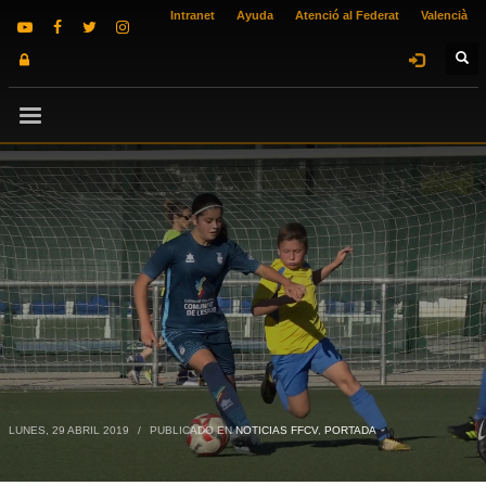
Intranet
Ayuda
Atenció al Federat
Valencià
LUNES, 29 ABRIL 2019
/
PUBLICADO EN
NOTICIAS FFCV
,
PORTADA