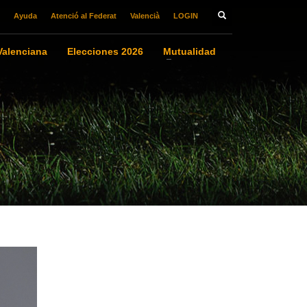
Ayuda
Atenció al Federat
Valencià
LOGIN
alenciana
Elecciones 2026
Mutualidad