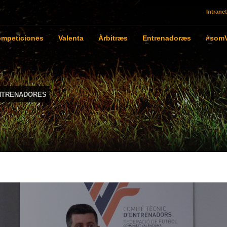
Intranet
mpeticiones
Valenta
Àrbitræs
Entrenadoræs
#somV
NTRENADORES