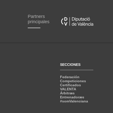
Partners
principales
SECCIONES
Federación
Competiciones
Certificados
VALENTA
Árbitræs
Entrenadoræs
#somValenciana