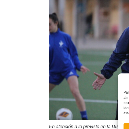
Par
alm
tec
ide
afe
En atención a lo previsto en la Dispos