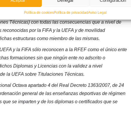
Aceptar
Denegar
Configuración
 de Fútbol manifiesta que toda la formaicón descrita en los
Política de cookies
Política de privacidad
Aviso Legal
miento único y exclusivo de la UEFA (en el marco de la
nes Técnicas) con todas las consecuencias que a nivel de
es reconocidas por la FIFA y la UEFA y de movilidad
 dichas estructuras como miembro de las mismas.
 UEFA y la FIFA sólo reconocen a la RFEF como el único ente
chas formaciones sin que ningún ente no adscrito o
ichos Diplomas y Licencias con la validez a nivel
 de la UEFA sobre Titulaciones Técnicas.
cional Octava apartado 4 del Real Decreto 1363/2007, de 24
 ordenación general de las enseñanzas deportivas de régimen
s que se imparten y de los diplomas o certificados que se