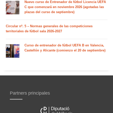
Nuevo curso de Entrenador de fútbol Licencia UEFA
C que comenzará en noviembre 2026 (agotadas las
plazas del curso de septiembre)
Circular nº. 5 – Normas generales de las competiciones
territoriales de fútbol sala 2026-2027
Curso de entrenador de fútbol UEFA B en Valencia,
Castellón y Alicante (comienzo el 20 de septiembre)
Partners principales