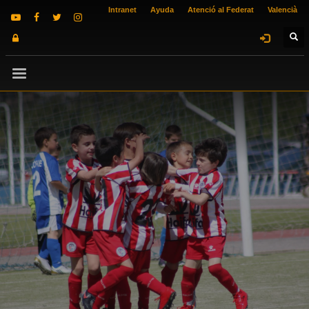
Intranet
Ayuda
Atenció al Federat
Valencià