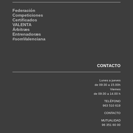
Federación
Competiciones
Certificados
VALENTA
Árbitræs
Entrenadoræs
#somValenciana
CONTACTO
Lunes a jueves
de 09:30 a 15.00h
Viernes
de 09:30 a 14.00 h
TELÉFONO
963 510 619
CONTACTO
MUTUALIDAD
96 351 60 00