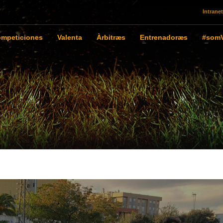
Intranet
mpeticiones
Valenta
Àrbitræs
Entrenadoræs
#somV