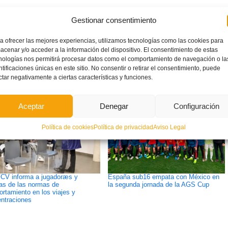
Gestionar consentimiento
ETIQUETADO BAJO:
a ofrecer las mejores experiencias, utilizamos tecnologías como las cookies para
FEDERACIÓN FUTBOL COMUNITAT VALENCIANA
,
INFANTIL
,
PARTIDOS
acenar y/o acceder a la información del dispositivo. El consentimiento de estas
AMISTOSOS
,
SELECCIÓN VALENCIANA
,
SUB-12
nologías nos permitirá procesar datos como el comportamiento de navegación o la
ntificaciones únicas en este sitio. No consentir o retirar el consentimiento, puede
ctar negativamente a ciertas características y funciones.
Aceptar
Denegar
Configuración
Política de cookies
Política de privacidad
Aviso Legal
CV informa a jugadoræs y
España sub16 empata con México en
ias de las normas de
la segunda jornada de la AGS Cup
rtamiento en los viajes y
ntraciones