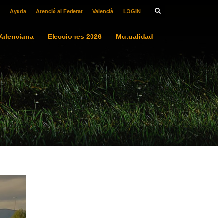
Ayuda
Atenció al Federat
Valencià
LOGIN
alenciana
Elecciones 2026
Mutualidad