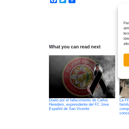
Par
alm
tec
ide
afe
What you can read next
Duelo por el fallecimiento de Carlos
La FF
Heredero, expresidente del FC Jove
famil
Español de San Vicente
compo
conce