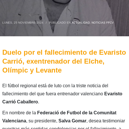
LUNES, 25 NOVIEMBRE 2024
/
PUBLICADO EN
ACTUALIDAD
,
NOTICIAS FFCV
Duelo por el fallecimiento de Evaristo
Carrió, exentrenador del Elche,
Olímpic y Levante
El fútbol regional está de luto con la triste noticia del
fallecimiento del que fuera entrenador valenciano
Evaristo
Carrió Caballero
.
En nombre de la
Federació de Futbol de la Comunitat
Valenciana
, su presidente,
Salva Gomar
, desea testimoniar
nuestras más sentidas condolencias por el fallecimiento, a