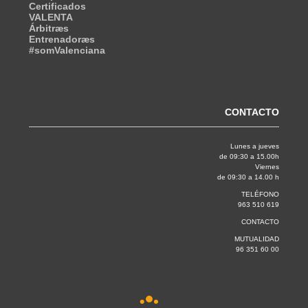
Certificados
VALENTA
Árbitræs
Entrenadoræs
#somValenciana
CONTACTO
Lunes a jueves
de 09:30 a 15.00h
Viernes
de 09:30 a 14.00 h
TELÉFONO
963 510 619
CONTACTO
MUTUALIDAD
96 351 60 00