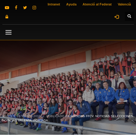
Intranet
Ayuda
Atenció al Federat
Valencià
MARTES, 26 MARZO 2019
/
PUBLICADO EN
NOTICIAS FFCV
,
NOTICIAS SELECCIONES
,
NOTICIAS VALENTA
,
PORTADA