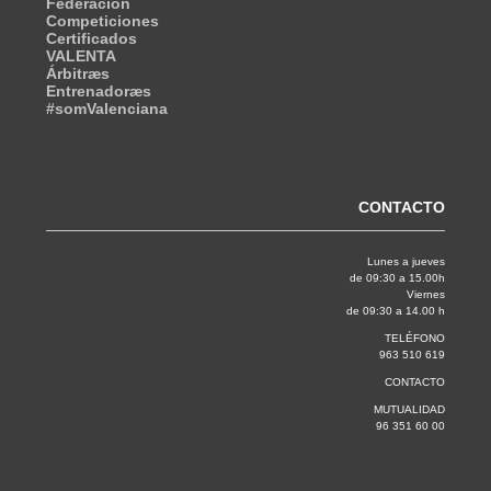
Federación
Competiciones
Certificados
VALENTA
Árbitræs
Entrenadoræs
#somValenciana
CONTACTO
Lunes a jueves
de 09:30 a 15.00h
Viernes
de 09:30 a 14.00 h
TELÉFONO
963 510 619
CONTACTO
MUTUALIDAD
96 351 60 00