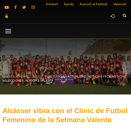
Intranet
Ayuda
Atenció al Federat
Valencià
MARTES, 05 MARZO 2019
/
PUBLICADO EN
ACTUALIDAD
,
NOTICIAS FFCV
,
NOTICIAS
SELECCIONES
,
NOTICIAS VALENTA
Alcàsser vibra con el Clinic de Futbol
Femenino de la Setmana Valenta