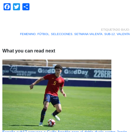
Facebook
Twitter
Compartir
ETIQUETADO BAJO:
FEMENINO
,
FÚTBOL
,
SELECCIONES
,
SETMANA VALENTA
,
SUB-12
,
VALENTA
What you can read next