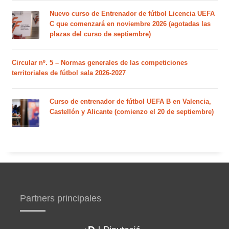
Nuevo curso de Entrenador de fútbol Licencia UEFA
C que comenzará en noviembre 2026 (agotadas las
plazas del curso de septiembre)
Circular nº. 5 – Normas generales de las competiciones
territoriales de fútbol sala 2026-2027
Curso de entrenador de fútbol UEFA B en Valencia,
Castellón y Alicante (comienzo el 20 de septiembre)
Partners principales