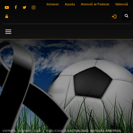
Intranet
Ayuda
Atenció al Federat
Valencià
VIERNES, 18 ENERO 2019
/
PUBLICADO EN
ACTUALIDAD
,
NOTICIAS ÁRBITROS
,