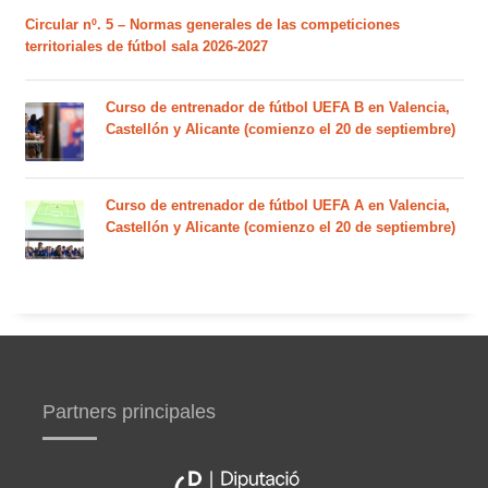
Circular nº. 5 – Normas generales de las competiciones
territoriales de fútbol sala 2026-2027
Curso de entrenador de fútbol UEFA B en Valencia,
Castellón y Alicante (comienzo el 20 de septiembre)
Curso de entrenador de fútbol UEFA A en Valencia,
Castellón y Alicante (comienzo el 20 de septiembre)
Partners principales