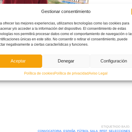
Gestionar consentimiento
a ofrecer las mejores experiencias, utilizamos tecnologías como las cookies para
Juan Emilio Gil
es la principal sorpresa en la lista definitiva
acenar y/o acceder a la información del dispositivo. El consentimiento de estas
nologías nos permitirá procesar datos como el comportamiento de navegación o la
absoluto de fútbol sala,
Fede Vidal
, de cara a afrontar los
ntificaciones únicas en este sitio. No consentir o retirar el consentimiento, puede
acional contra las Selecciones de Hungría y Brasil. El jugador
ctar negativamente a ciertas características y funciones.
ategorías inferiores de España (Sub-19 y Sub-21), disfrutará
Aceptar
Denegar
Configuración
luta en dos dobles citas del máximo calado: ante Hungría los
 y el 5 de febrero. ¡Enhorabuena!
Política de cookies
Política de privacidad
Aviso Legal
ETIQUETADO BAJO:
CONVOCATORIA
,
ESPAÑA
,
FÚTBOL SALA
,
RFEF
,
SELECCIONES