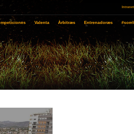
Intranet
mpeticiones
Valenta
Àrbitræs
Entrenadoræs
#somV