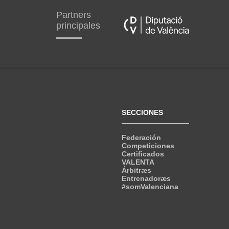
Partners
principales
SECCIONES
Federación
Competiciones
Certificados
VALENTA
Árbitræs
Entrenadoræs
#somValenciana