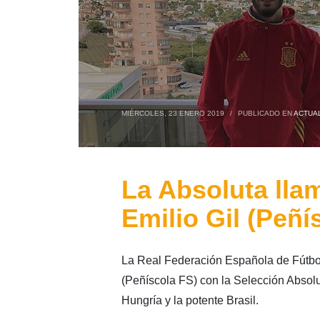
MIÉRCOLES, 23 ENERO 2019
/
PUBLICADO EN
ACTUA
La Absoluta lla
Emilio Gil (Peñí
La Real Federación Española de Fútbol
(Peñíscola FS) con la Selección Absol
Hungría y la potente Brasil.