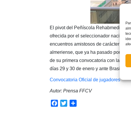
Par
El pivot del Peñíscola Rehabmedic FS
alm
tec
ofrecida por el seleccionador nacional 
ide
encuentros amistosos de carácter intern
afe
almeriense, que ya ha pasado por las c
de su primera convocatoria con la Abso
días 29 y 30 de enero y ante Brasil el 3
Convocatoria Oficial de jugadores
Autor: Prensa FFCV
Facebook
Twitter
Compartir