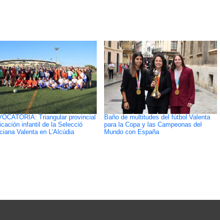
CATORIA: Triangular provincial
Baño de multitudes del fútbol Valenta
icación infantil de la Selecció
para la Copa y las Campeonas del
ciana Valenta en L’Alcúdia
Mundo con España