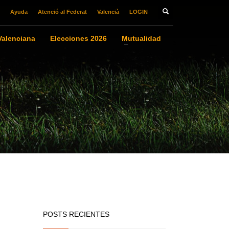
Ayuda
Atenció al Federat
Valencià
LOGIN
alenciana
Elecciones 2026
Mutualidad
POSTS RECIENTES