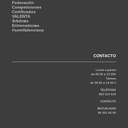
Federación
Competiciones
Certificados
VALENTA
Árbitræs
Entrenadoræs
#somValenciana
CONTACTO
Lunes a jueves
de 09:30 a 15.00h
Viernes
de 09:30 a 14.00 h
TELÉFONO
963 510 619
CONTACTO
MUTUALIDAD
96 351 60 00