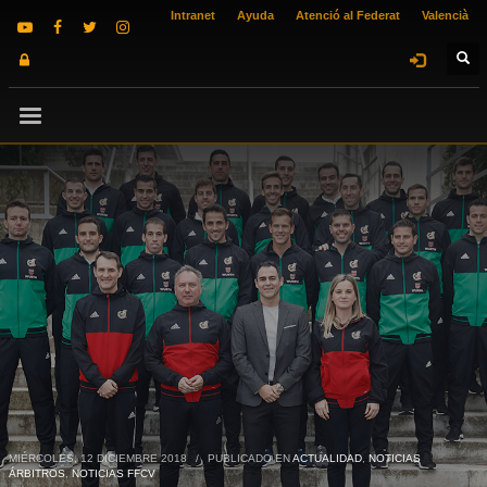
Intranet
Ayuda
Atenció al Federat
Valencià
MIÉRCOLES, 12 DICIEMBRE 2018
/
PUBLICADO EN
ACTUALIDAD
,
NOTICIAS
ÁRBITROS
,
NOTICIAS FFCV